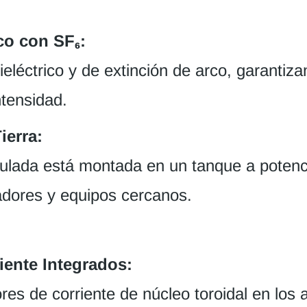
co con SF₆:
ieléctrico y de extinción de arco, garanti
ntensidad.
ierra:
lada está montada en un tanque a potencial
dores y equipos cercanos.
iente Integrados:
s de corriente de núcleo toroidal en los a