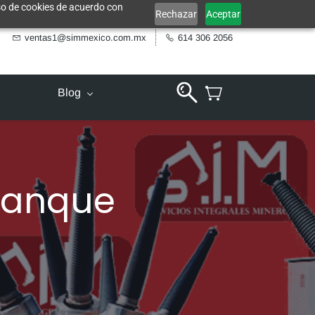
uso de cookies de acuerdo con
Rechazar
Aceptar
ventas1@simmexico.com.mx
614 306 2056
Blog
 tanque